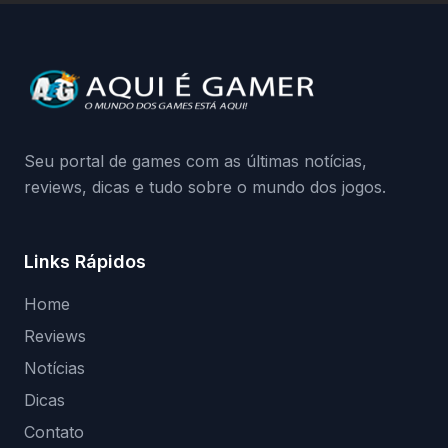
a identificação via conta Xbox funciona e
quando começa o acesso antecipado?
Continue lendo.O vazamento e a resposta
da Playground: negação do preload,
medidas contra acessos não autorizados
(banimentos e bloqueio de hardware),…
Seu portal de games com as últimas notícias,
reviews, dicas e tudo sobre o mundo dos jogos.
Links Rápidos
Home
Reviews
Notícias
Dicas
Contato