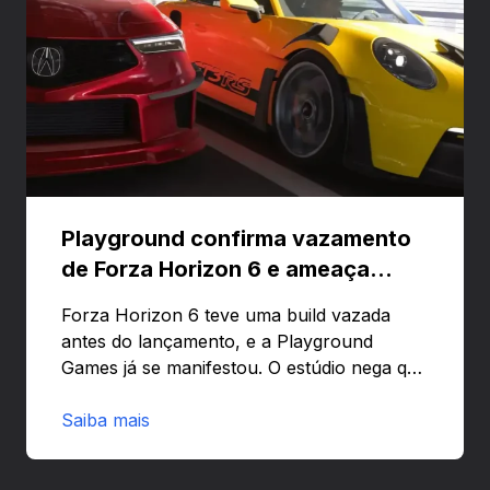
Playground confirma vazamento
de Forza Horizon 6 e ameaça
banir contas
Forza Horizon 6 teve uma build vazada
antes do lançamento, e a Playground
Games já se manifestou. O estúdio nega que
o problema tenha sido causado pelo
preload e avisa que quem usar versões não
Saiba mais
autorizadas pode ser banido ou ter o
hardware bloqueado. Quer entender como