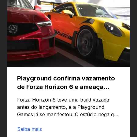
Playground confirma vazamento
de Forza Horizon 6 e ameaça
banir contas
Forza Horizon 6 teve uma build vazada
antes do lançamento, e a Playground
Games já se manifestou. O estúdio nega que
o problema tenha sido causado pelo
preload e avisa que quem usar versões não
Saiba mais
autorizadas pode ser banido ou ter o