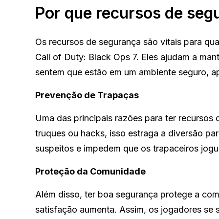
Por que recursos de seg
Os recursos de segurança são vitais para qua
Call of Duty: Black Ops 7. Eles ajudam a man
sentem que estão em um ambiente seguro, ap
Prevenção de Trapaças
Uma das principais razões para ter recursos
truques ou hacks, isso estraga a diversão p
suspeitos e impedem que os trapaceiros jog
Proteção da Comunidade
Além disso, ter boa segurança protege a co
satisfação aumenta. Assim, os jogadores se s