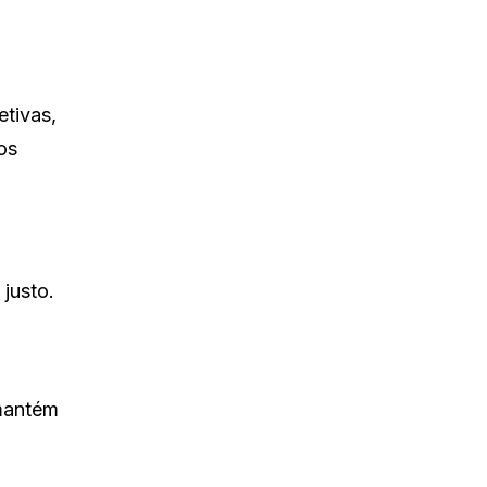
tivas,
os
justo.
 mantém