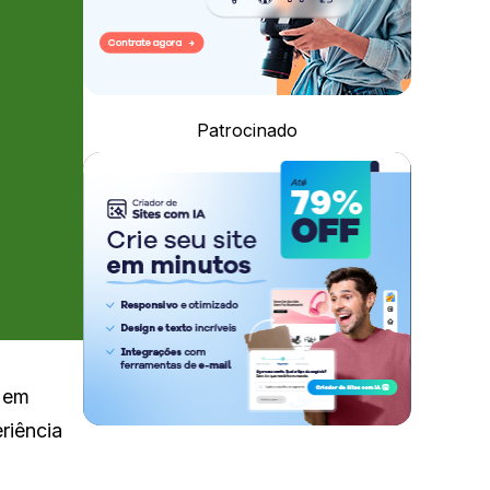
Patrocinado
r em
riência