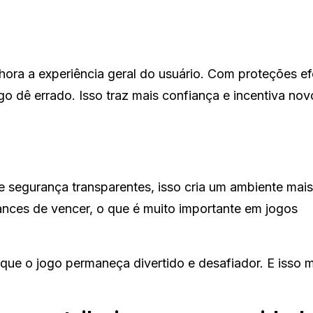
ra a experiência geral do usuário. Com proteções efe
o dê errado. Isso traz mais confiança e incentiva nov
segurança transparentes, isso cria um ambiente mais 
ces de vencer, o que é muito importante em jogos
 que o jogo permaneça divertido e desafiador. E isso