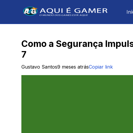
Iní
Como a Segurança Impulsio
7
Gustavo Santos
9 meses atrás
Copiar link