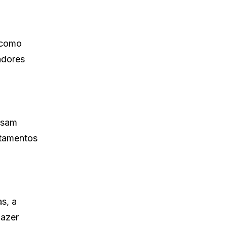
s como
adores
usam
rtamentos
s, a
fazer