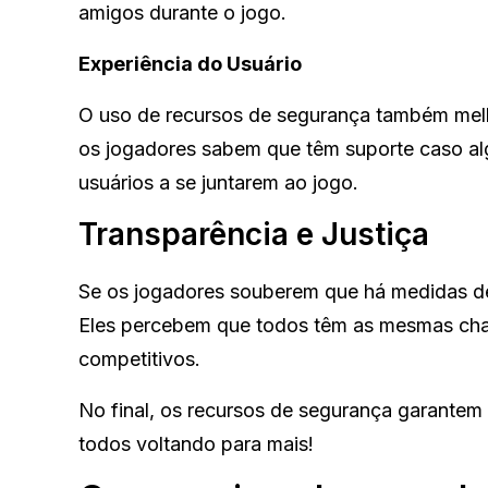
amigos durante o jogo.
Experiência do Usuário
O uso de recursos de segurança também melho
os jogadores sabem que têm suporte caso alg
usuários a se juntarem ao jogo.
Transparência e Justiça
Se os jogadores souberem que há medidas de 
Eles percebem que todos têm as mesmas chan
competitivos.
No final, os recursos de segurança garantem
todos voltando para mais!