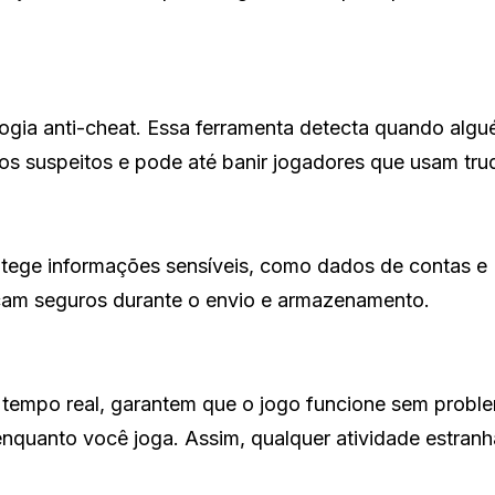
ogia anti-cheat. Essa ferramenta detecta quando algu
os suspeitos e pode até banir jogadores que usam tru
otege informações sensíveis, como dados de contas e
icam seguros durante o envio e armazenamento.
tempo real, garantem que o jogo funcione sem probl
enquanto você joga. Assim, qualquer atividade estran