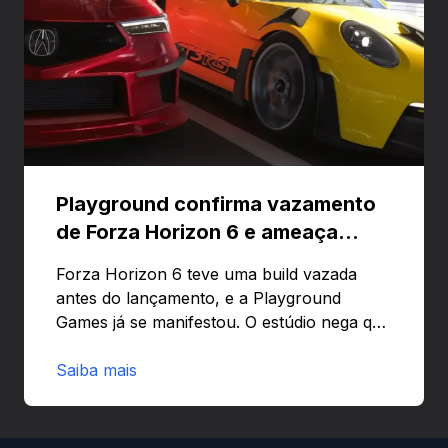
Playground confirma vazamento
de Forza Horizon 6 e ameaça
banir contas
Forza Horizon 6 teve uma build vazada
antes do lançamento, e a Playground
Games já se manifestou. O estúdio nega que
o problema tenha sido causado pelo
preload e avisa que quem usar versões não
Saiba mais
autorizadas pode ser banido ou ter o
hardware bloqueado. Quer entender como
a identificação via conta Xbox funciona e