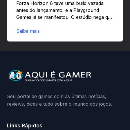
Forza Horizon 6 teve uma build vazada
antes do lançamento, e a Playground
Games já se manifestou. O estúdio nega que
o problema tenha sido causado pelo
preload e avisa que quem usar versões não
Saiba mais
autorizadas pode ser banido ou ter o
hardware bloqueado. Quer entender como
a identificação via conta Xbox funciona e
quando começa o acesso antecipado?
Continue lendo.O vazamento e a resposta
da Playground: negação do preload,
medidas contra acessos não autorizados
(banimentos e bloqueio de hardware),…
Seu portal de games com as últimas notícias,
reviews, dicas e tudo sobre o mundo dos jogos.
Links Rápidos