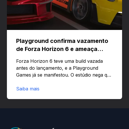
Playground confirma vazamento
de Forza Horizon 6 e ameaça
banir contas
Forza Horizon 6 teve uma build vazada
antes do lançamento, e a Playground
Games já se manifestou. O estúdio nega que
o problema tenha sido causado pelo
preload e avisa que quem usar versões não
Saiba mais
autorizadas pode ser banido ou ter o
hardware bloqueado. Quer entender como
a identificação via conta Xbox funciona e
quando começa o acesso antecipado?
Continue lendo.O vazamento e a resposta