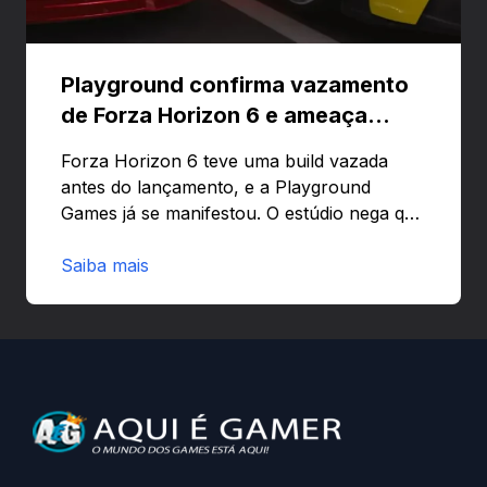
Playground confirma vazamento
de Forza Horizon 6 e ameaça
banir contas
Forza Horizon 6 teve uma build vazada
antes do lançamento, e a Playground
Games já se manifestou. O estúdio nega que
o problema tenha sido causado pelo
preload e avisa que quem usar versões não
Saiba mais
autorizadas pode ser banido ou ter o
hardware bloqueado. Quer entender como
a identificação via conta Xbox funciona e
quando começa o acesso antecipado?
Continue lendo.O vazamento e a resposta
da Playground: negação do preload,
medidas contra acessos não autorizados
(banimentos e bloqueio de hardware),…