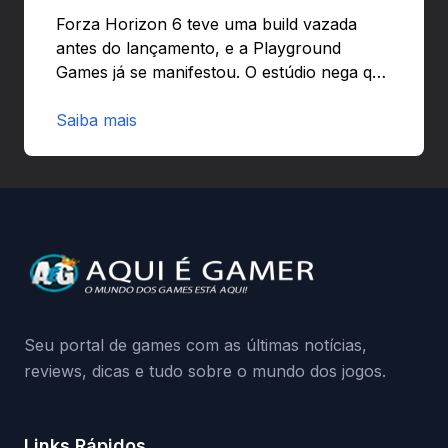
banir contas
Forza Horizon 6 teve uma build vazada
antes do lançamento, e a Playground
Games já se manifestou. O estúdio nega que
o problema tenha sido causado pelo
preload e avisa que quem usar versões não
Saiba mais
autorizadas pode ser banido ou ter o
hardware bloqueado. Quer entender como
a identificação via conta Xbox funciona e
quando começa o acesso antecipado?
Continue lendo.O vazamento e a resposta
da Playground: negação do preload,
medidas contra acessos não autorizados
(banimentos e bloqueio de hardware),…
Seu portal de games com as últimas notícias,
reviews, dicas e tudo sobre o mundo dos jogos.
Links Rápidos