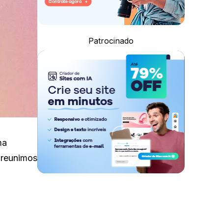
Patrocinado
ma
 reunimos