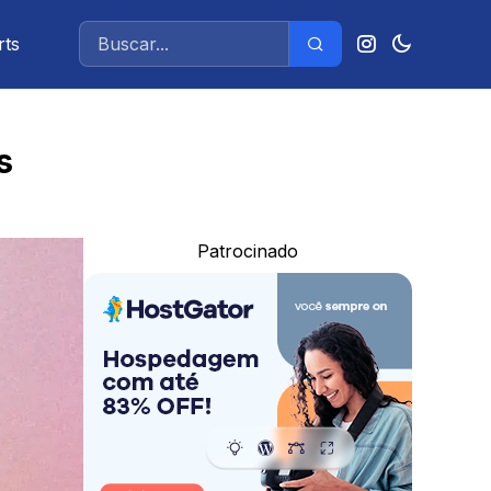
rts
s
Patrocinado