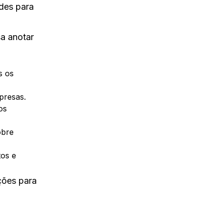
des para
sa anotar
s os
presas.
os
obre
os e
ções para