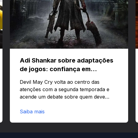
Adi Shankar sobre adaptações
de jogos: confiança em
criativos e Bloodborne
Devil May Cry volta ao centro das
atenções com a segunda temporada e
acende um debate sobre quem deve
comandar adaptações de jogos:
corporações ou criativos? Quer saber
Saiba mais
por que Adi Shankar acha que a
liberdade dos autores faz toda a
diferença?O legado de Adi Shankar e a