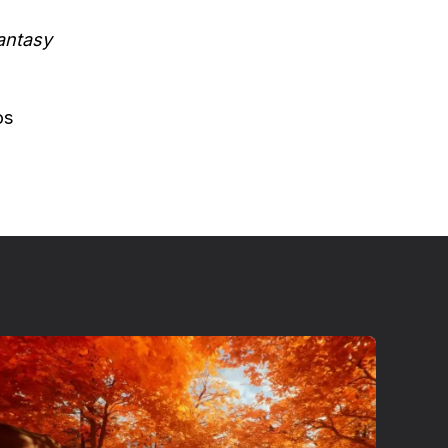
antasy
os