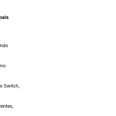
pais
indo
omo
o Switch,
entes,