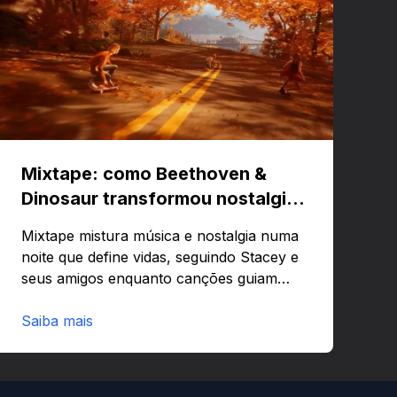
Mixtape: como Beethoven &
Dinosaur transformou nostalgia
em um jogo musical
Mixtape mistura música e nostalgia numa
noite que define vidas, seguindo Stacey e
seus amigos enquanto canções guiam
emoções e lembranças. Curioso para
saber como uma trilha pode virar
Saiba mais
estrutura narrativa e mecânica de jogo?
Fica por aqui que o papo rende.Visão
geral: o que é Mixtape e por que