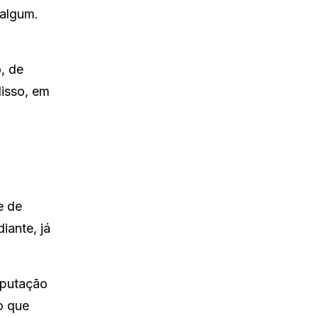
 algum.
, de
disso, em
e de
iante, já
eputação
o que