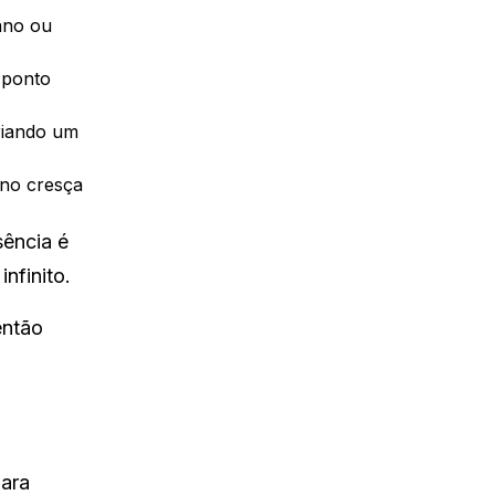
ano ou
 ponto
criando um
ano cresça
sência é
nfinito.
então
para