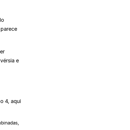
do
 parece
er
vérsia e
o 4, aqui
mbinadas,