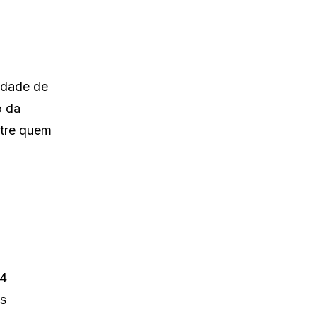
idade de
o da
ntre quem
 4
es