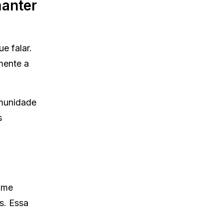
manter
e falar.
mente a
omunidade
s
ume
s. Essa