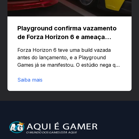
Playground confirma vazamento
de Forza Horizon 6 e ameaça
banir contas
Forza Horizon 6 teve uma build vazada
antes do lançamento, e a Playground
Games já se manifestou. O estúdio nega que
o problema tenha sido causado pelo
preload e avisa que quem usar versões não
Saiba mais
autorizadas pode ser banido ou ter o
hardware bloqueado. Quer entender como
a identificação via conta Xbox funciona e
quando começa o acesso antecipado?
Continue lendo.O vazamento e a resposta
da Playground: negação do preload,
medidas contra acessos não autorizados