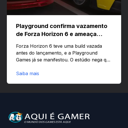
Playground confirma vazamento
de Forza Horizon 6 e ameaça
banir contas
Forza Horizon 6 teve uma build vazada
antes do lançamento, e a Playground
Games já se manifestou. O estúdio nega que
o problema tenha sido causado pelo
preload e avisa que quem usar versões não
Saiba mais
autorizadas pode ser banido ou ter o
hardware bloqueado. Quer entender como
a identificação via conta Xbox funciona e
quando começa o acesso antecipado?
Continue lendo.O vazamento e a resposta
da Playground: negação do preload,
medidas contra acessos não autorizados