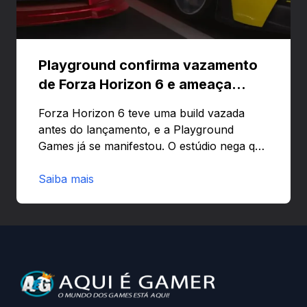
Playground confirma vazamento
de Forza Horizon 6 e ameaça
banir contas
Forza Horizon 6 teve uma build vazada
antes do lançamento, e a Playground
Games já se manifestou. O estúdio nega que
o problema tenha sido causado pelo
preload e avisa que quem usar versões não
Saiba mais
autorizadas pode ser banido ou ter o
hardware bloqueado. Quer entender como
a identificação via conta Xbox funciona e
quando começa o acesso antecipado?
Continue lendo.O vazamento e a resposta
da Playground: negação do preload,
medidas contra acessos não autorizados