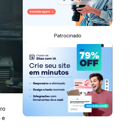
Patrocinado
uro
 e