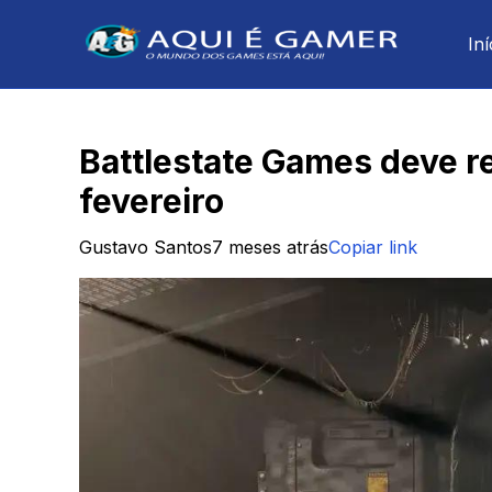
Iní
Battlestate Games deve r
fevereiro
Gustavo Santos
7 meses atrás
Copiar link