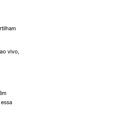
tilham
ao vivo,
têm
 essa