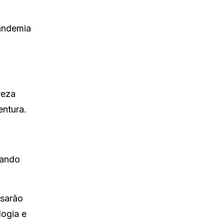
pandemia
reza
entura.
mando
isarão
logia e