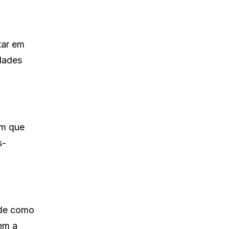
tar em
dades
am que
s-
 de como
em a