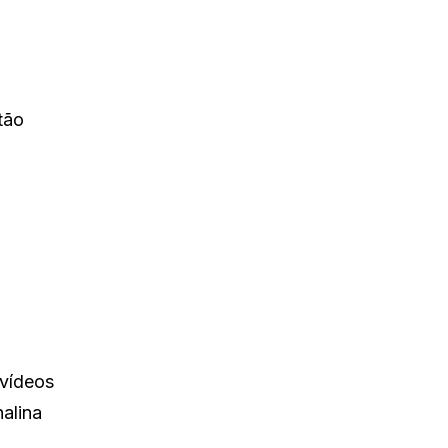
tão
 vídeos
alina