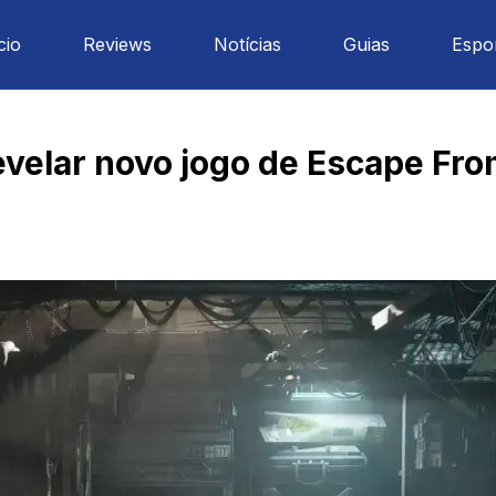
cio
Reviews
Notícias
Guias
Espo
evelar novo jogo de Escape Fr