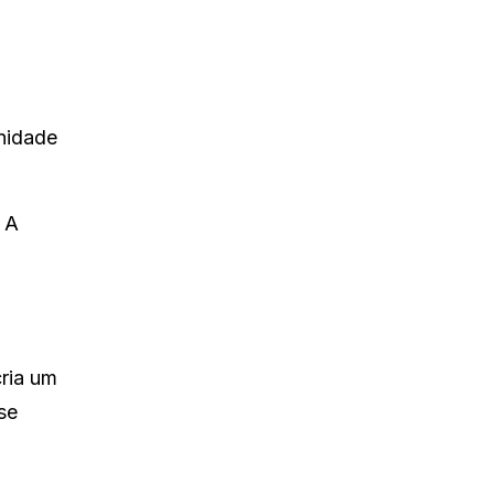
nidade
 A
cria um
se