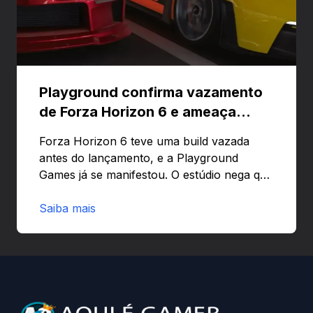
Playground confirma vazamento
de Forza Horizon 6 e ameaça
banir contas
Forza Horizon 6 teve uma build vazada
antes do lançamento, e a Playground
Games já se manifestou. O estúdio nega que
o problema tenha sido causado pelo
preload e avisa que quem usar versões não
Saiba mais
autorizadas pode ser banido ou ter o
hardware bloqueado. Quer entender como
a identificação via conta Xbox funciona e
quando começa o acesso antecipado?
Continue lendo.O vazamento e a resposta
da Playground: negação do preload,