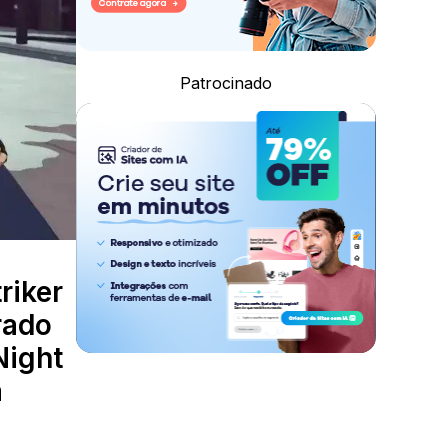
Patrocinado
riker
rado
Night
a