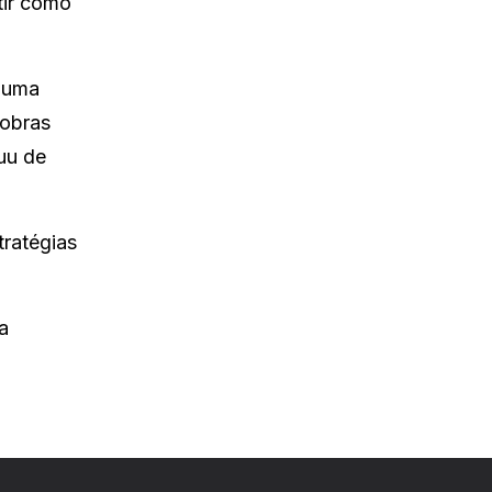
tir como
 uma
cobras
uu de
ratégias
a