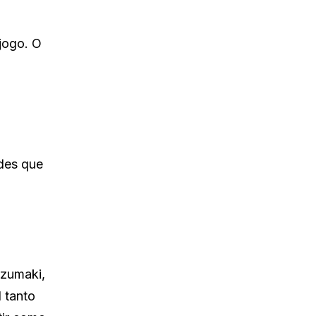
jogo. O
des que
Uzumaki,
 tanto