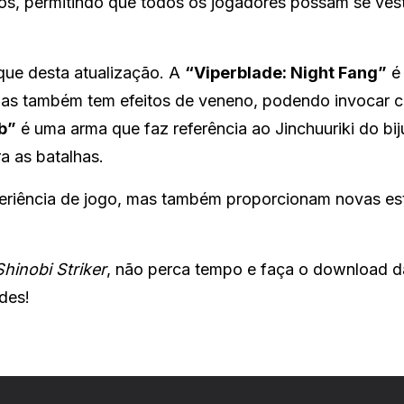
os, permitindo que todos os jogadores possam se ves
ue desta atualização. A
“Viperblade: Night Fang”
é
as também tem efeitos de veneno, podendo invocar 
b”
é uma arma que faz referência ao Jinchuuriki do bij
a as batalhas.
periência de jogo, mas também proporcionam novas est
hinobi Striker
, não perca tempo e faça o download d
des!