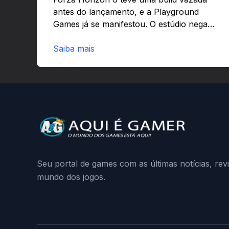
antes do lançamento, e a Playground
Games já se manifestou. O estúdio nega
que o problema tenha sido causado pelo
preload e avisa que quem usar versões
Saiba mais
não autorizadas pode ser banido ou ter o
hardware bloqueado. Quer entender
como a identificação via conta Xbox
funciona e quando começa o acesso
antecipado? Continue lendo.O vazamento
e a resposta da Playground: negação do
preload, medidas contra acessos não
autorizados (banimentos e bloqueio de
hardware),…
Seu portal de games com as últimas notícias, rev
mundo dos jogos.