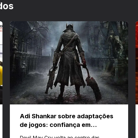
dos
Adi Shankar sobre adaptações
de jogos: confiança em
criativos e Bloodborne
Devil May Cry volta ao centro das