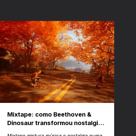
Mixtape: como Beethoven &
Dinosaur transformou nostalgia
em um jogo musical
Mixtape mistura música e nostalgia numa