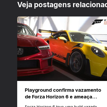
Veja postagens relaciona
Playground confirma vazamento
de Forza Horizon 6 e ameaça
banir contas
Forza Horizon 6 teve uma build vazada