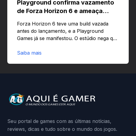
Playground confirma vazamento
de Forza Horizon 6 e ameaça
banir contas
Forza Horizon 6 teve uma build vazada
antes do lançamento, e a Playground
Games já se manifestou. O estúdio nega que
o problema tenha sido causado pelo
preload e avisa que quem usar versões não
Saiba mais
autorizadas pode ser banido ou ter o
hardware bloqueado. Quer entender como
a identificação via conta Xbox funciona e
quando começa o acesso antecipado?
Continue lendo.O vazamento e a resposta
da Playground: negação do preload,
medidas contra acessos não autorizados
(banimentos e bloqueio de hardware),…
Seu portal de games com as últimas notícias,
reviews, dicas e tudo sobre o mundo dos jogos.