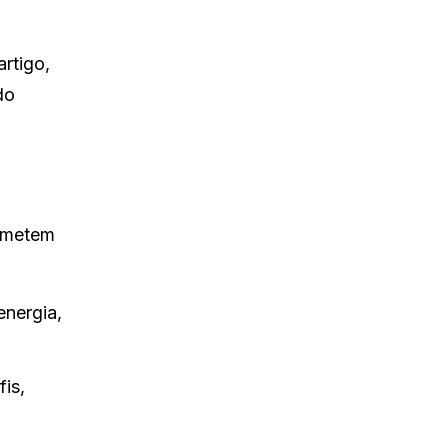
rtigo,
do
ometem
nergia,
is,