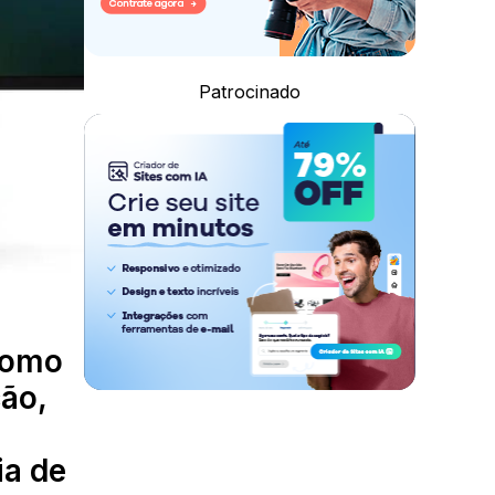
Patrocinado
 como
ão,
ia de