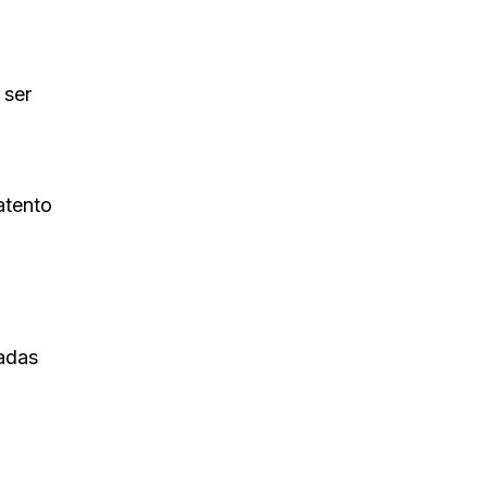
 ser
atento
adas