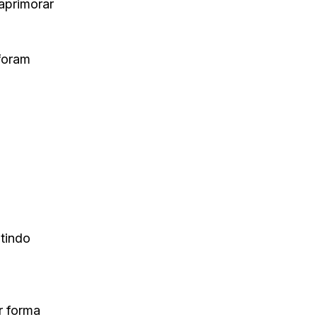
aprimorar
foram
tindo
r forma