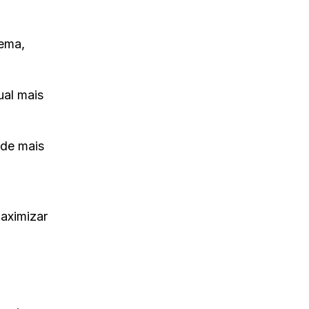
tema,
ual mais
ade mais
aximizar