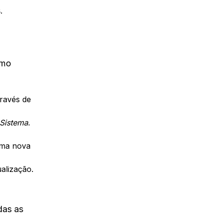
.
omo
través de
Sistema
.
 uma nova
ualização.
das as