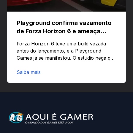
Playground confirma vazamento
de Forza Horizon 6 e ameaça
banir contas
Forza Horizon 6 teve uma build vazada
antes do lançamento, e a Playground
Games já se manifestou. O estúdio nega que
o problema tenha sido causado pelo
preload e avisa que quem usar versões não
Saiba mais
autorizadas pode ser banido ou ter o
hardware bloqueado. Quer entender como
a identificação via conta Xbox funciona e
quando começa o acesso antecipado?
Continue lendo.O vazamento e a resposta
da Playground: negação do preload,
medidas contra acessos não autorizados
(banimentos e bloqueio de hardware),…