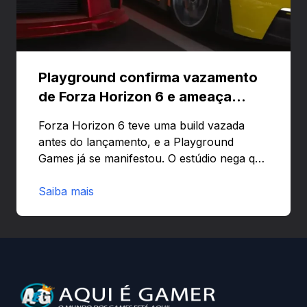
Playground confirma vazamento
de Forza Horizon 6 e ameaça
banir contas
Forza Horizon 6 teve uma build vazada
antes do lançamento, e a Playground
Games já se manifestou. O estúdio nega que
o problema tenha sido causado pelo
preload e avisa que quem usar versões não
Saiba mais
autorizadas pode ser banido ou ter o
hardware bloqueado. Quer entender como
a identificação via conta Xbox funciona e
quando começa o acesso antecipado?
Continue lendo.O vazamento e a resposta
da Playground: negação do preload,
medidas contra acessos não autorizados