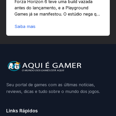
Forza Horizon 6 teve uma build vazada
antes do lançamento, e a Playground
Games já se manifestou. O estúdio nega que
o problema tenha sido causado pelo
preload e avisa que quem usar versões não
Saiba mais
autorizadas pode ser banido ou ter o
hardware bloqueado. Quer entender como
a identificação via conta Xbox funciona e
quando começa o acesso antecipado?
Continue lendo.O vazamento e a resposta
da Playground: negação do preload,
medidas contra acessos não autorizados
(banimentos e bloqueio de hardware),…
Seu portal de games com as últimas notícias,
reviews, dicas e tudo sobre o mundo dos jogos.
Links Rápidos