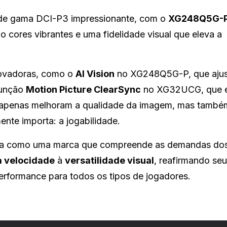
de gama DCI-P3 impressionante, com o
XG248Q5G-
 cores vibrantes e uma fidelidade visual que eleva a
novadoras, como o
AI Vision
no XG248Q5G-P, que ajus
função
Motion Picture ClearSync
no XG32UCG, que e
não apenas melhoram a qualidade da imagem, mas tamb
nte importa: a jogabilidade.
na como uma marca que compreende as demandas do
a velocidade
à
versatilidade visual
, reafirmando seu
rformance para todos os tipos de jogadores.