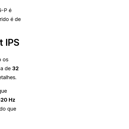
-P é
rido é de
t IPS
o os
la de
32
etalhes.
que
320 Hz
ndo que