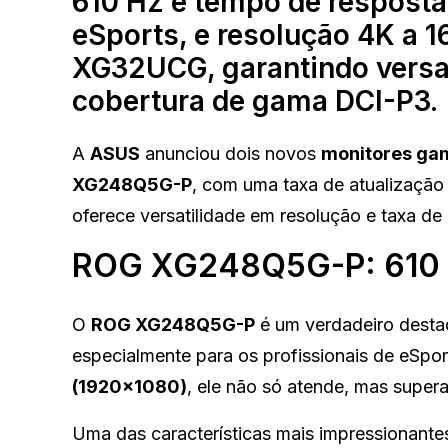
610 Hz e tempo de resposta
eSports, e resolução 4K a 1
XG32UCG, garantindo versat
cobertura de gama DCI-P3.
A
ASUS
anunciou dois novos
monitores ga
XG248Q5G-P
, com uma taxa de atualização
oferece versatilidade em resolução e taxa de
ROG XG248Q5G-P: 610 H
O
ROG XG248Q5G-P
é um verdadeiro dest
especialmente para os profissionais de eSpo
(1920×1080)
, ele não só atende, mas super
Uma das características mais impressionantes