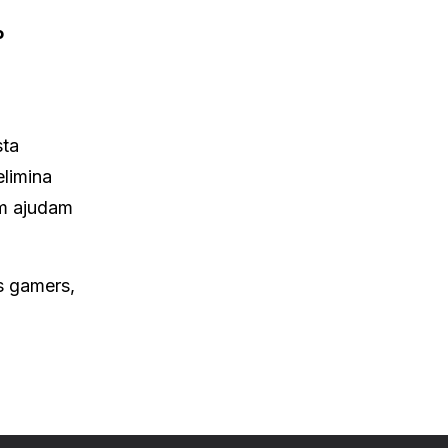
P
ta
limina
ém ajudam
s gamers,