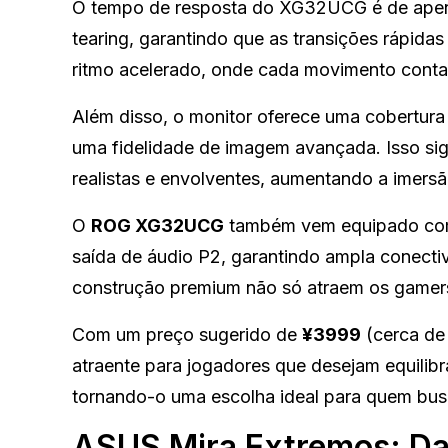
O tempo de resposta do XG32UCG é de ap
tearing, garantindo que as transições rápida
ritmo acelerado, onde cada movimento conta
Além disso, o monitor oferece uma cobertur
uma fidelidade de imagem avançada. Isso sig
realistas e envolventes, aumentando a imersã
O
ROG XG32UCG
também vem equipado co
saída de áudio P2, garantindo ampla conectiv
construção premium não só atraem os gamer
Com um preço sugerido de
¥3999
(cerca de
atraente para jogadores que desejam equilib
tornando-o uma escolha ideal para quem bus
ASUS Mira Extremos: Da 