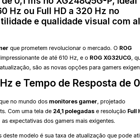
 de 0,1 ms no XG248Q5G-P, ideal
60 Hz ou Full HD a 320 Hz no
ilidade e qualidade visual com al
mer
que prometem revolucionar o mercado. O
ROG
 impressionante de até 610 Hz, e o
ROG XG32UCG
, q
 atualização, são as novas opções para gamers exigen
z e Tempo de Resposta de 0
aque no mundo dos
monitores gamer
, projetado
rts. Com uma tela de
24,1 polegadas
e resolução
Full
a as expectativas dos gamers mais exigentes.
 deste modelo é sua taxa de atualização que pode ati