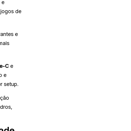
 e
 jogos de
rantes e
mais
e-C
e
o e
r setup.
pção
dros,
dade