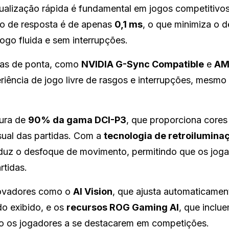
ualização rápida é fundamental em jogos competitivo
po de resposta é de apenas
0,1 ms
, o que minimiza o 
ogo fluida e sem interrupções.
ias de ponta, como
NVIDIA G-Sync Compatible
e
AM
iência de jogo livre de rasgos e interrupções, mesmo
tura de
90% da gama DCI-P3
, que proporciona cores
isual das partidas. Com a
tecnologia de retroilumina
duz o desfoque de movimento, permitindo que os jog
rtidas.
novadores como o
AI Vision
, que ajusta automaticamen
do exibido, e os
recursos ROG Gaming AI
, que inclu
do os jogadores a se destacarem em competições.