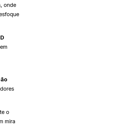
s, onde
desfoque
D
 em
ção
adores
te o
em mira