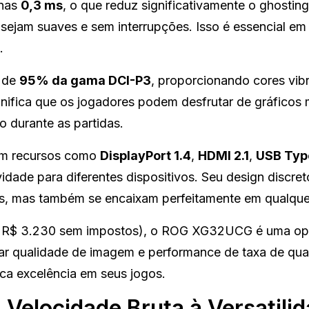
enas
0,3 ms
, o que reduz significativamente o ghosting
s sejam suaves e sem interrupções. Isso é essencial em
.
a de
95% da gama DCI-P3
, proporcionando cores vib
nifica que os jogadores podem desfrutar de gráficos 
o durante as partidas.
m recursos como
DisplayPort 1.4
,
HDMI 2.1
,
USB Typ
idade para diferentes dispositivos. Seu design discret
s, mas também se encaixam perfeitamente em qualque
 R$ 3.230 sem impostos), o ROG XG32UCG é uma o
rar qualidade de imagem e performance de taxa de qua
ca excelência em seus jogos.
Velocidade Bruta à Versatili