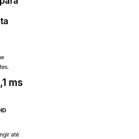
 para
ta
ue
tes.
,1 ms
 HD
ngir até