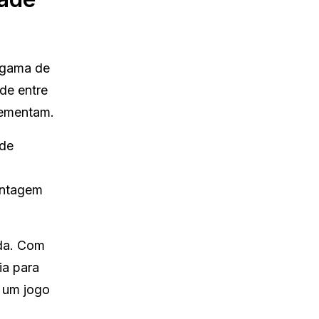
 gama de
de entre
lementam.
 de
antagem
ada. Com
ia para
m um jogo