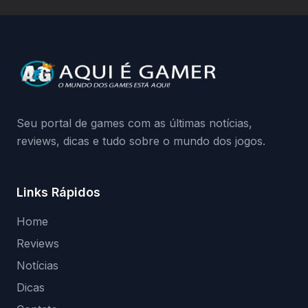
hardware bloqueado. Quer entender como
a identificação via conta Xbox funciona e
quando começa o acesso antecipado?
Continue lendo.O vazamento e a resposta
da Playground: negação do preload,
medidas contra acessos não autorizados
(banimentos e bloqueio de hardware),…
Seu portal de games com as últimas notícias,
reviews, dicas e tudo sobre o mundo dos jogos.
Links Rápidos
Home
Reviews
Notícias
Dicas