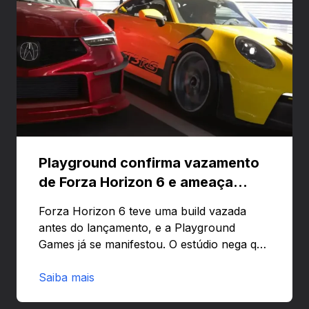
Playground confirma vazamento
de Forza Horizon 6 e ameaça
banir contas
Forza Horizon 6 teve uma build vazada
antes do lançamento, e a Playground
Games já se manifestou. O estúdio nega que
o problema tenha sido causado pelo
preload e avisa que quem usar versões não
Saiba mais
autorizadas pode ser banido ou ter o