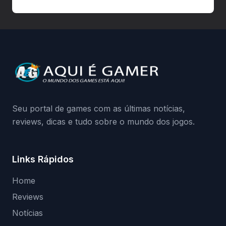
autorizadas pode ser banido ou ter o
hardware bloqueado. Quer entender como
a identificação via conta Xbox funciona e
quando começa o acesso antecipado?
Continue lendo.O vazamento e a resposta
da Playground: negação do preload,
medidas contra acessos não autorizados
(banimentos e bloqueio de hardware),…
Seu portal de games com as últimas notícias,
reviews, dicas e tudo sobre o mundo dos jogos.
Links Rápidos
Home
Reviews
Notícias