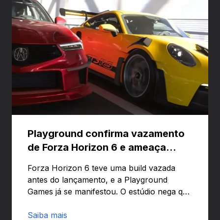
Playground confirma vazamento
de Forza Horizon 6 e ameaça
banir contas
Forza Horizon 6 teve uma build vazada
antes do lançamento, e a Playground
Games já se manifestou. O estúdio nega que
o problema tenha sido causado pelo
preload e avisa que quem usar versões não
Saiba mais