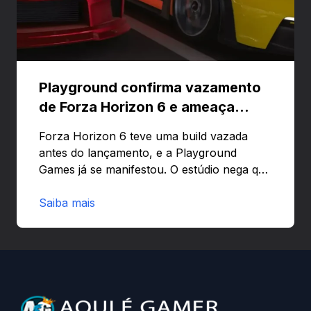
Playground confirma vazamento
de Forza Horizon 6 e ameaça
banir contas
Forza Horizon 6 teve uma build vazada
antes do lançamento, e a Playground
Games já se manifestou. O estúdio nega que
o problema tenha sido causado pelo
preload e avisa que quem usar versões não
Saiba mais
autorizadas pode ser banido ou ter o
hardware bloqueado. Quer entender como
a identificação via conta Xbox funciona e
quando começa o acesso antecipado?
Continue lendo.O vazamento e a resposta
da Playground: negação do preload,