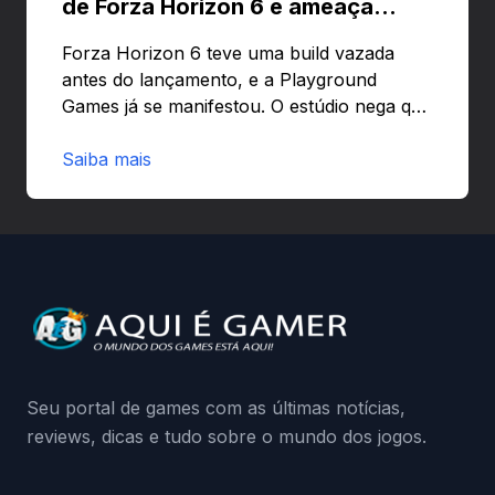
de Forza Horizon 6 e ameaça
banir contas
Forza Horizon 6 teve uma build vazada
antes do lançamento, e a Playground
Games já se manifestou. O estúdio nega que
o problema tenha sido causado pelo
preload e avisa que quem usar versões não
Saiba mais
autorizadas pode ser banido ou ter o
hardware bloqueado. Quer entender como
a identificação via conta Xbox funciona e
quando começa o acesso antecipado?
Continue lendo.O vazamento e a resposta
da Playground: negação do preload,
medidas contra acessos não autorizados
(banimentos e bloqueio de hardware),…
Seu portal de games com as últimas notícias,
reviews, dicas e tudo sobre o mundo dos jogos.