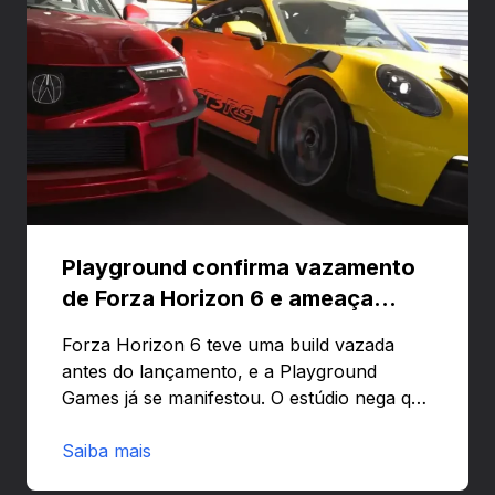
Playground confirma vazamento
de Forza Horizon 6 e ameaça
banir contas
Forza Horizon 6 teve uma build vazada
antes do lançamento, e a Playground
Games já se manifestou. O estúdio nega que
o problema tenha sido causado pelo
preload e avisa que quem usar versões não
Saiba mais
autorizadas pode ser banido ou ter o