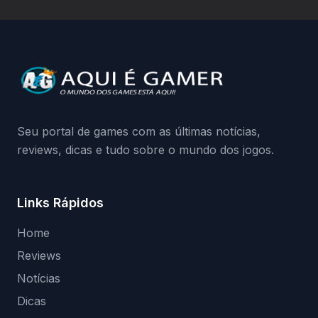
hardware bloqueado. Quer entender como
a identificação via conta Xbox funciona e
quando começa o acesso antecipado?
Continue lendo.O vazamento e a resposta
da Playground: negação do preload,
medidas contra acessos não autorizados
(banimentos e bloqueio de hardware),…
Seu portal de games com as últimas notícias,
reviews, dicas e tudo sobre o mundo dos jogos.
Links Rápidos
Home
Reviews
Notícias
Dicas