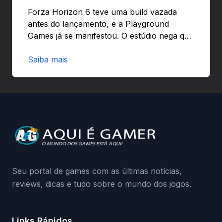
banir contas
Forza Horizon 6 teve uma build vazada
antes do lançamento, e a Playground
Games já se manifestou. O estúdio nega que
o problema tenha sido causado pelo
preload e avisa que quem usar versões não
Saiba mais
autorizadas pode ser banido ou ter o
hardware bloqueado. Quer entender como
a identificação via conta Xbox funciona e
quando começa o acesso antecipado?
Continue lendo.O vazamento e a resposta
da Playground: negação do preload,
medidas contra acessos não autorizados
(banimentos e bloqueio de hardware),…
Seu portal de games com as últimas notícias,
reviews, dicas e tudo sobre o mundo dos jogos.
Links Rápidos