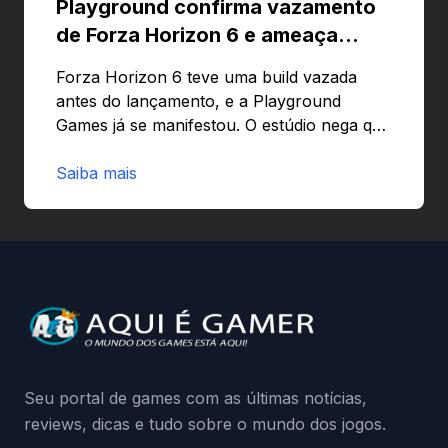
Playground confirma vazamento
de Forza Horizon 6 e ameaça
banir contas
Forza Horizon 6 teve uma build vazada
antes do lançamento, e a Playground
Games já se manifestou. O estúdio nega que
o problema tenha sido causado pelo
preload e avisa que quem usar versões não
Saiba mais
autorizadas pode ser banido ou ter o
hardware bloqueado. Quer entender como
a identificação via conta Xbox funciona e
quando começa o acesso antecipado?
Continue lendo.O vazamento e a resposta
da Playground: negação do preload,
medidas contra acessos não autorizados
(banimentos e bloqueio de hardware),…
Seu portal de games com as últimas notícias,
reviews, dicas e tudo sobre o mundo dos jogos.