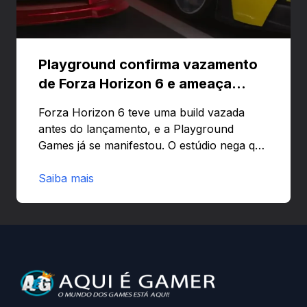
Playground confirma vazamento
de Forza Horizon 6 e ameaça
banir contas
Forza Horizon 6 teve uma build vazada
antes do lançamento, e a Playground
Games já se manifestou. O estúdio nega que
o problema tenha sido causado pelo
preload e avisa que quem usar versões não
Saiba mais
autorizadas pode ser banido ou ter o
hardware bloqueado. Quer entender como
a identificação via conta Xbox funciona e
quando começa o acesso antecipado?
Continue lendo.O vazamento e a resposta
da Playground: negação do preload,
medidas contra acessos não autorizados