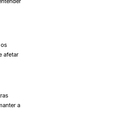
entender
 os
 afetar
tras
manter a