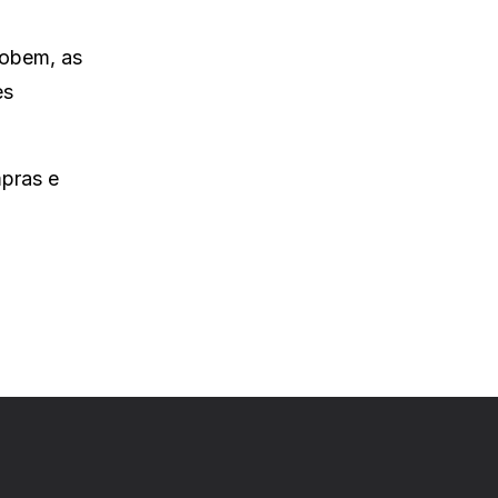
sobem, as
es
mpras e