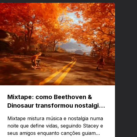
Mixtape: como Beethoven &
Dinosaur transformou nostalgia
em um jogo musical
Mixtape mistura música e nostalgia numa
noite que define vidas, seguindo Stacey e
seus amigos enquanto canções guiam