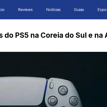
cio
Reviews
Notícias
Guias
Espo
 do PS5 na Coreia do Sul e na 