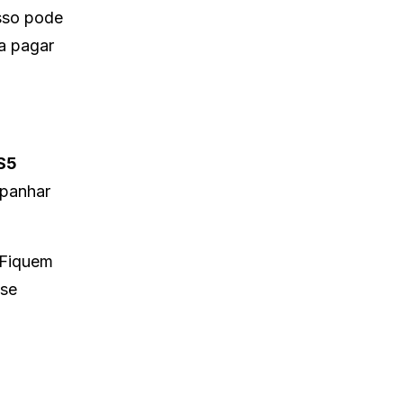
Isso pode
 a pagar
S5
mpanhar
 Fiquem
sse