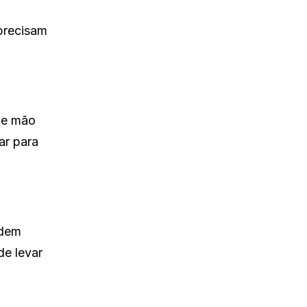
precisam
e e mão
ar para
odem
de levar