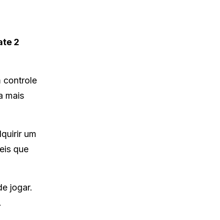
ate 2
 controle
a mais
quirir um
eis que
e jogar.
.