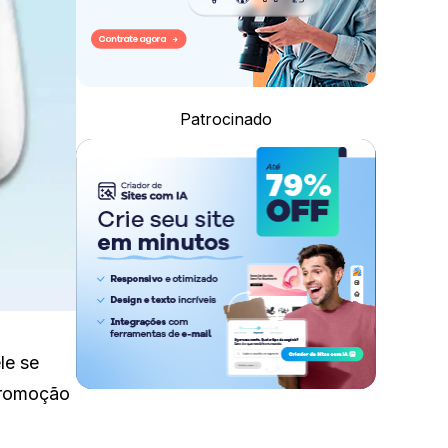
Patrocinado
le se
 promoção