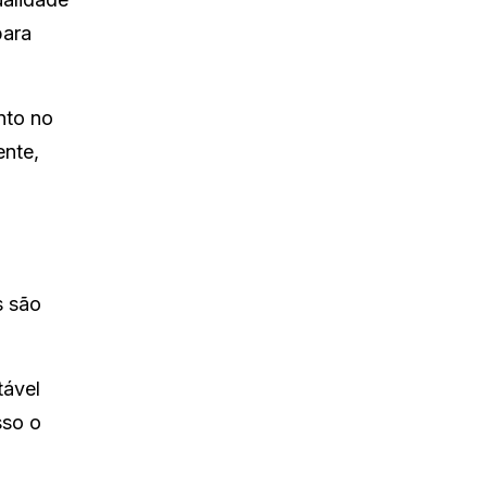
para
nto no
ente,
s são
tável
sso o