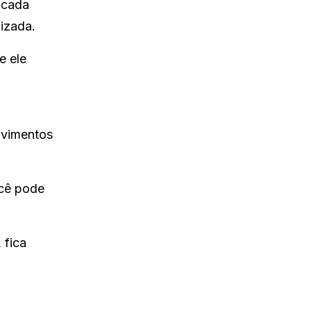
 cada
lizada.
e ele
ovimentos
ocê pode
 fica