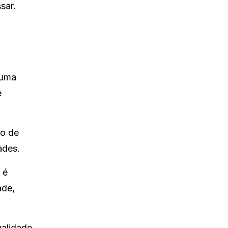
sar.
 uma
e
ão de
ades.
 é
ade,
ualidade