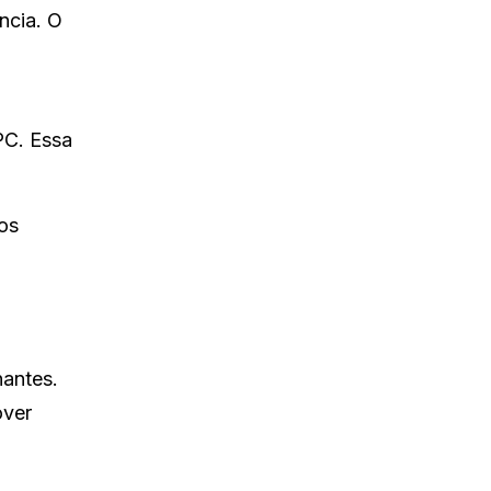
ncia. O
PC. Essa
 os
nantes.
over