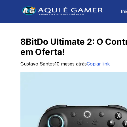
Iní
8BitDo Ultimate 2: O Cont
em Oferta!
Gustavo Santos
10 meses atrás
Copiar link