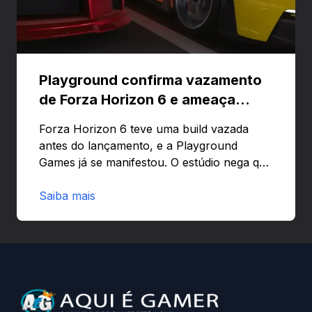
Playground confirma vazamento
de Forza Horizon 6 e ameaça
banir contas
Forza Horizon 6 teve uma build vazada
antes do lançamento, e a Playground
Games já se manifestou. O estúdio nega que
o problema tenha sido causado pelo
preload e avisa que quem usar versões não
Saiba mais
autorizadas pode ser banido ou ter o
hardware bloqueado. Quer entender como
a identificação via conta Xbox funciona e
quando começa o acesso antecipado?
Continue lendo.O vazamento e a resposta
da Playground: negação do preload,