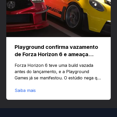
Playground confirma vazamento
de Forza Horizon 6 e ameaça
banir contas
Forza Horizon 6 teve uma build vazada
antes do lançamento, e a Playground
Games já se manifestou. O estúdio nega que
o problema tenha sido causado pelo
preload e avisa que quem usar versões não
Saiba mais
autorizadas pode ser banido ou ter o
hardware bloqueado. Quer entender como
a identificação via conta Xbox funciona e
quando começa o acesso antecipado?