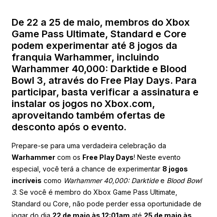
De 22 a 25 de maio, membros do Xbox
Game Pass Ultimate, Standard e Core
podem experimentar até 8 jogos da
franquia Warhammer, incluindo
Warhammer 40,000: Darktide e Blood
Bowl 3, através do Free Play Days. Para
participar, basta verificar a assinatura e
instalar os jogos no Xbox.com,
aproveitando também ofertas de
desconto após o evento.
Prepare-se para uma verdadeira celebração da
Warhammer
com os
Free Play Days
! Neste evento
especial, você terá a chance de experimentar
8 jogos
incríveis
como
Warhammer 40,000: Darktide
e
Blood Bowl
3
. Se você é membro do Xbox Game Pass Ultimate,
Standard ou Core, não pode perder essa oportunidade de
jogar do dia
22 de maio às 12:01am
até
25 de maio às