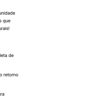
unidade
s que
rais!
leta de
o retorno
ara