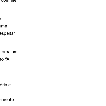
o com ele
e
 uma
espeitar
 torna um
mo “A
ória e
vimento