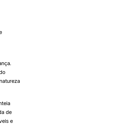
e
ança.
ado
natureza
nteia
da de
veis e