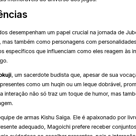
ências
iados desempenham um papel crucial na jornada de Jub
, mas também como personagens com personalidades
os específicos que influenciam como eles reagem às i
ogo.
okuji
, um sacerdote budista que, apesar de sua vocaç
a presentes como um huqin ou um leque dobrável, pro
a interação não só traz um toque de humor, mas tam
agem.
equipe de armas Kishu Saiga. Ele é apaixonado por livr
resente adequado, Magoichi prefere receber conjunto