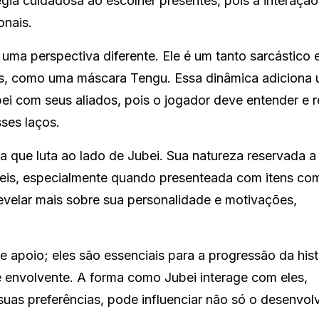
gia cuidadosa ao escolher presentes, pois a interaçã
onais.
z uma perspectiva diferente. Ele é um tanto sarcástico 
os, como uma máscara Tengu. Essa dinâmica adiciona
i com seus aliados, pois o jogador deve entender e r
sses laços.
a que luta ao lado de Jubei. Sua natureza reservada a
veis, especialmente quando presenteada com itens co
evelar mais sobre sua personalidade e motivações,
apoio; eles são essenciais para a progressão da hist
e envolvente. A forma como Jubei interage com eles,
as preferências, pode influenciar não só o desenvol