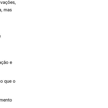
ivações,
a, mas
é
ação e
 o que o
imento