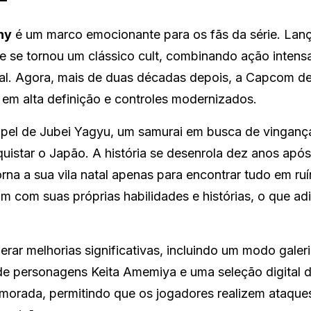
ny
é um marco emocionante para os fãs da série. Lan
e se tornou um clássico cult, combinando ação inten
al. Agora, mais de duas décadas depois, a Capcom de
 em alta definição e controles modernizados.
pel de Jubei Yagyu, um samurai em busca de vinganç
star o Japão. A história se desenrola dez anos após
torna a sua vila natal apenas para encontrar tudo em ru
 um com suas próprias habilidades e histórias, o que ad
ar melhorias significativas, incluindo um modo galer
e personagens Keita Amemiya e uma seleção digital da
rimorada, permitindo que os jogadores realizem ataques