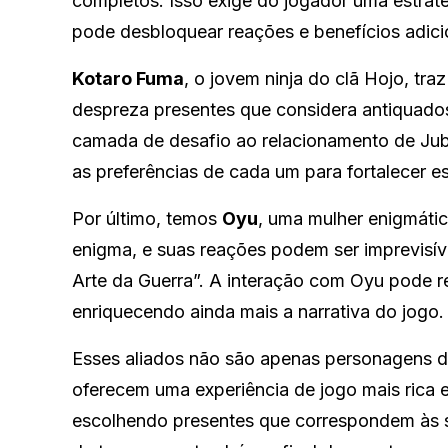
completos. Isso exige do jogador uma estraté
pode desbloquear reações e benefícios adici
Kotaro Fuma
, o jovem ninja do clã Hojo, tra
despreza presentes que considera antiquad
camada de desafio ao relacionamento de Jube
as preferências de cada um para fortalecer e
Por último, temos
Oyu
, uma mulher enigmátic
enigma, e suas reações podem ser imprevisí
Arte da Guerra”. A interação com Oyu pode r
enriquecendo ainda mais a narrativa do jogo.
Esses aliados não são apenas personagens de 
oferecem uma experiência de jogo mais rica 
escolhendo presentes que correspondem às su