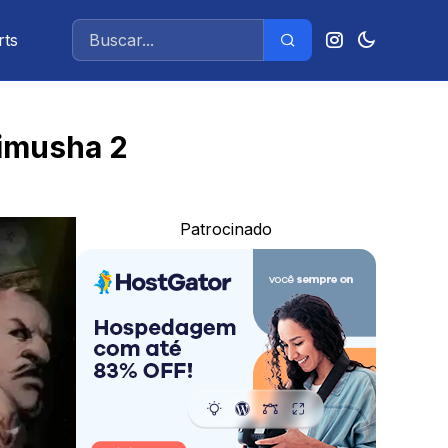
rts
nimusha 2
Patrocinado