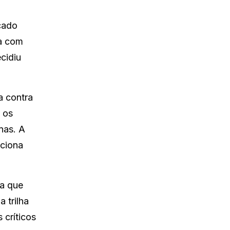
çado
sa com
cidiu
a contra
 os
ínas. A
iciona
ia que
 trilha
 críticos