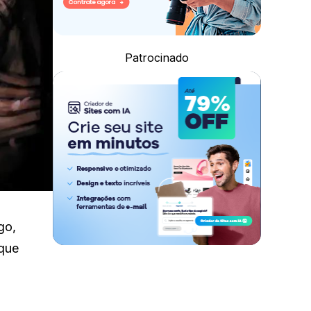
Patrocinado
go,
oque