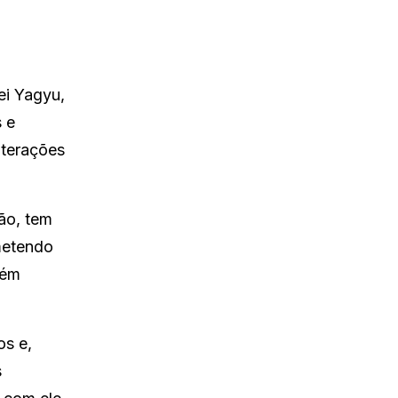
ei Yagyu,
 e
nterações
ão, tem
metendo
bém
os e,
s