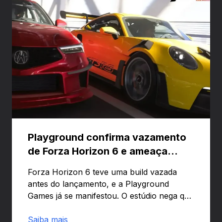
Playground confirma vazamento
de Forza Horizon 6 e ameaça
banir contas
Forza Horizon 6 teve uma build vazada
antes do lançamento, e a Playground
Games já se manifestou. O estúdio nega que
o problema tenha sido causado pelo
preload e avisa que quem usar versões não
Saiba mais