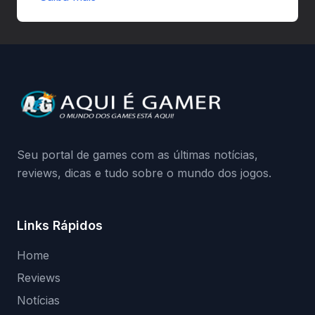
autorizadas pode ser banido ou ter o
hardware bloqueado. Quer entender como
a identificação via conta Xbox funciona e
quando começa o acesso antecipado?
Continue lendo.O vazamento e a resposta
da Playground: negação do preload,
medidas contra acessos não autorizados
(banimentos e bloqueio de hardware),…
Seu portal de games com as últimas notícias,
reviews, dicas e tudo sobre o mundo dos jogos.
Links Rápidos
Home
Reviews
Notícias