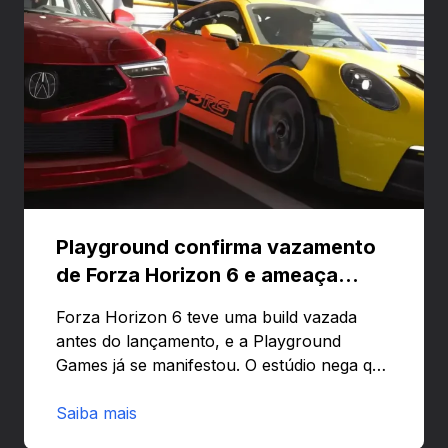
Playground confirma vazamento
de Forza Horizon 6 e ameaça
banir contas
Forza Horizon 6 teve uma build vazada
antes do lançamento, e a Playground
Games já se manifestou. O estúdio nega que
o problema tenha sido causado pelo
preload e avisa que quem usar versões não
Saiba mais
autorizadas pode ser banido ou ter o