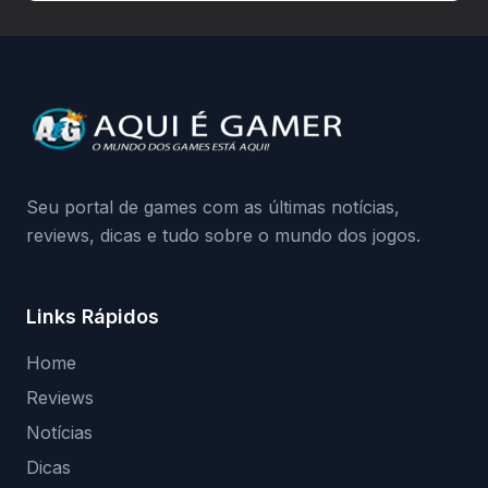
hardware bloqueado. Quer entender como
a identificação via conta Xbox funciona e
quando começa o acesso antecipado?
Continue lendo.O vazamento e a resposta
da Playground: negação do preload,
medidas contra acessos não autorizados
(banimentos e bloqueio de hardware),…
Seu portal de games com as últimas notícias,
reviews, dicas e tudo sobre o mundo dos jogos.
Links Rápidos
Home
Reviews
Notícias
Dicas