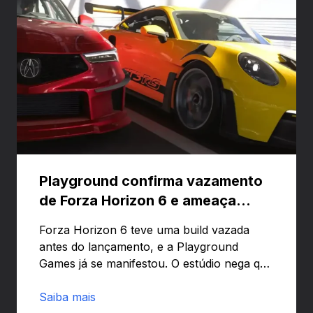
Playground confirma vazamento
de Forza Horizon 6 e ameaça
banir contas
Forza Horizon 6 teve uma build vazada
antes do lançamento, e a Playground
Games já se manifestou. O estúdio nega que
o problema tenha sido causado pelo
preload e avisa que quem usar versões não
Saiba mais