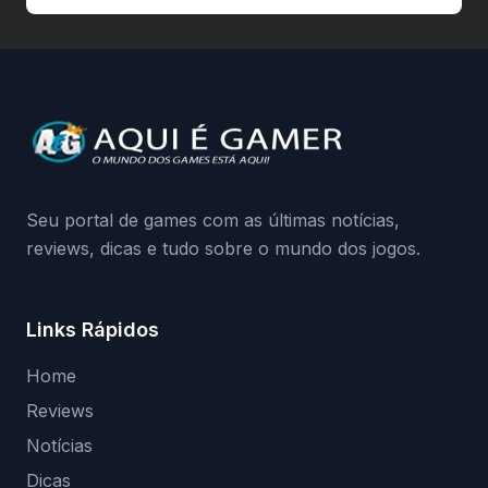
autorizadas pode ser banido ou ter o
hardware bloqueado. Quer entender como
a identificação via conta Xbox funciona e
quando começa o acesso antecipado?
Continue lendo.O vazamento e a resposta
da Playground: negação do preload,
medidas contra acessos não autorizados
(banimentos e bloqueio de hardware),…
Seu portal de games com as últimas notícias,
reviews, dicas e tudo sobre o mundo dos jogos.
Links Rápidos
Home
Reviews
Notícias
Dicas