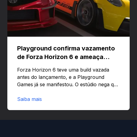
Playground confirma vazamento
de Forza Horizon 6 e ameaça
banir contas
Forza Horizon 6 teve uma build vazada
antes do lançamento, e a Playground
Games já se manifestou. O estúdio nega que
o problema tenha sido causado pelo
preload e avisa que quem usar versões não
Saiba mais
autorizadas pode ser banido ou ter o
hardware bloqueado. Quer entender como
a identificação via conta Xbox funciona e
quando começa o acesso antecipado?
Continue lendo.O vazamento e a resposta