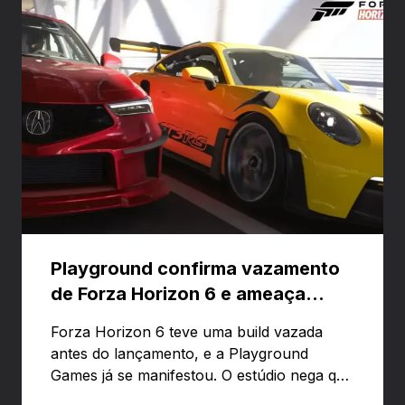
Playground confirma vazamento
de Forza Horizon 6 e ameaça
banir contas
Forza Horizon 6 teve uma build vazada
antes do lançamento, e a Playground
Games já se manifestou. O estúdio nega que
o problema tenha sido causado pelo