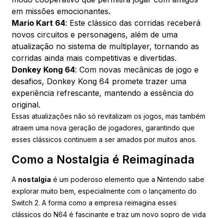
em missões emocionantes.
Mario Kart 64
: Este clássico das corridas receberá
novos circuitos e personagens, além de uma
atualização no sistema de multiplayer, tornando as
corridas ainda mais competitivas e divertidas.
Donkey Kong 64
: Com novas mecânicas de jogo e
desafios, Donkey Kong 64 promete trazer uma
experiência refrescante, mantendo a essência do
original.
Essas atualizações não só revitalizam os jogos, mas também
atraem uma nova geração de jogadores, garantindo que
esses clássicos continuem a ser amados por muitos anos.
Como a Nostalgia é Reimaginada
A
nostalgia
é um poderoso elemento que a Nintendo sabe
explorar muito bem, especialmente com o lançamento do
Switch 2. A forma como a empresa reimagina esses
clássicos do N64 é fascinante e traz um novo sopro de vida