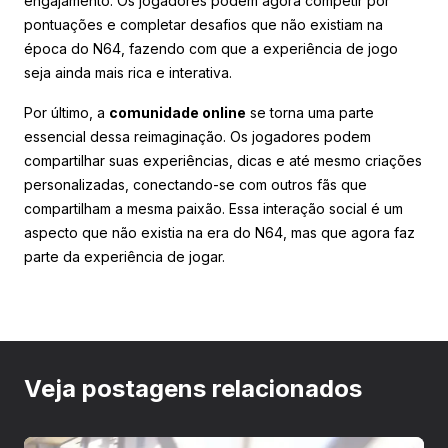
engajamento. Os jogadores podem agora competir por
pontuações e completar desafios que não existiam na
época do N64, fazendo com que a experiência de jogo
seja ainda mais rica e interativa.
Por último, a
comunidade online
se torna uma parte
essencial dessa reimaginação. Os jogadores podem
compartilhar suas experiências, dicas e até mesmo criações
personalizadas, conectando-se com outros fãs que
compartilham a mesma paixão. Essa interação social é um
aspecto que não existia na era do N64, mas que agora faz
parte da experiência de jogar.
Veja postagens relacionados