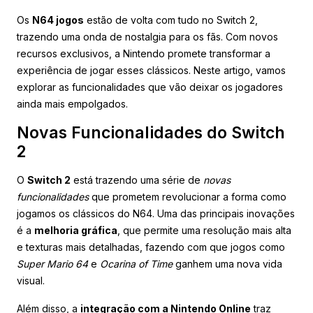
Os
N64 jogos
estão de volta com tudo no Switch 2,
trazendo uma onda de nostalgia para os fãs. Com novos
recursos exclusivos, a Nintendo promete transformar a
experiência de jogar esses clássicos. Neste artigo, vamos
explorar as funcionalidades que vão deixar os jogadores
ainda mais empolgados.
Novas Funcionalidades do Switch
2
O
Switch 2
está trazendo uma série de
novas
funcionalidades
que prometem revolucionar a forma como
jogamos os clássicos do N64. Uma das principais inovações
é a
melhoria gráfica
, que permite uma resolução mais alta
e texturas mais detalhadas, fazendo com que jogos como
Super Mario 64
e
Ocarina of Time
ganhem uma nova vida
visual.
Além disso, a
integração com a Nintendo Online
traz