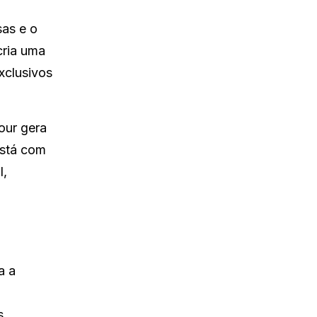
sas e o
cria uma
xclusivos
our gera
está com
l,
a a
s