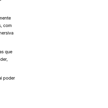
mente
s, com
mersiva
as que
der,
ai poder