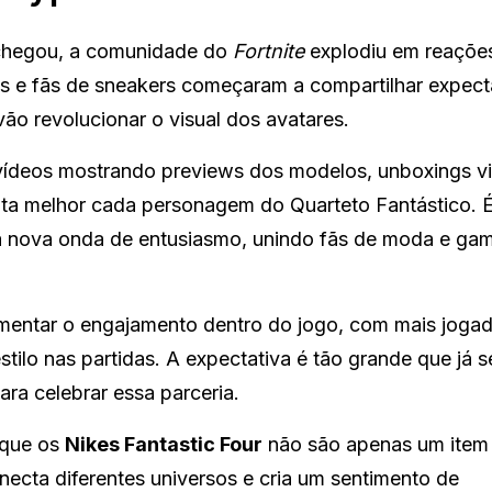
hegou, a comunidade do
Fortnite
explodiu em reaçõe
es e fãs de sneakers começaram a compartilhar expect
ão revolucionar o visual dos avatares.
vídeos mostrando previews dos modelos, unboxings vir
enta melhor cada personagem do Quarteto Fantástico.
ma nova onda de entusiasmo, unindo fãs de moda e ga
umentar o engajamento dentro do jogo, com mais joga
stilo nas partidas. A expectativa é tão grande que já s
ra celebrar essa parceria.
 que os
Nikes Fantastic Four
não são apenas um item
ecta diferentes universos e cria um sentimento de