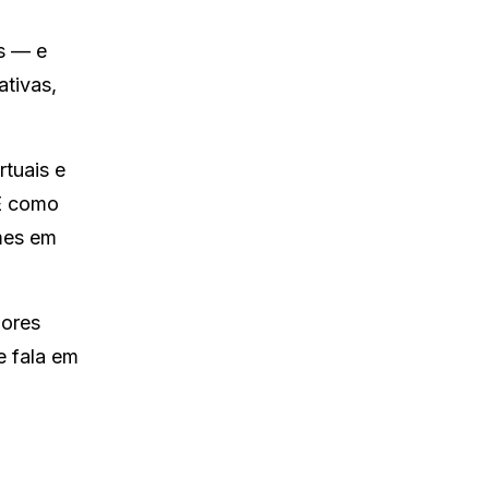
s — e
ativas,
tuais e
 É como
mes em
dores
e fala em