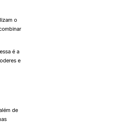
lizam o
 combinar
essa é a
poderes e
 além de
mas