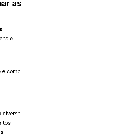
har as
s
ens e
o
te e como
universo
entos
ha