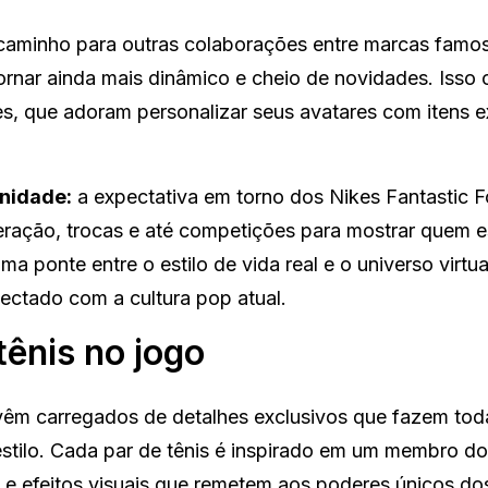
 caminho para outras colaborações entre marcas famo
tornar ainda mais dinâmico e cheio de novidades. Isso 
es, que adoram personalizar seus avatares com itens e
unidade:
a expectativa em torno dos Nikes Fantastic F
eração, trocas e até competições para mostrar quem 
a ponte entre o estilo de vida real e o universo virtua
nectado com a cultura pop atual.
tênis no jogo
êm carregados de detalhes exclusivos que fazem tod
estilo. Cada par de tênis é inspirado em um membro do
s e efeitos visuais que remetem aos poderes únicos do