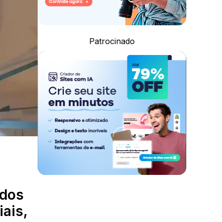
Patrocinado
 dos
iais,