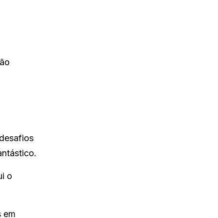
vão
desafios
ntástico.
i o
s em