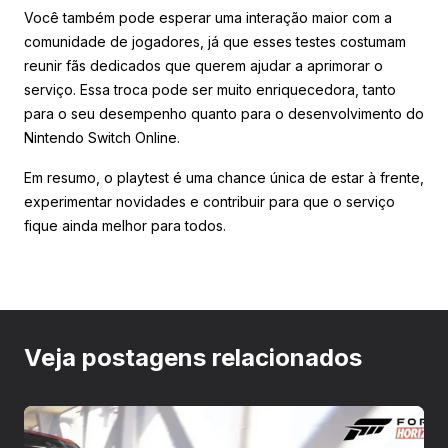
Você também pode esperar uma interação maior com a
comunidade de jogadores, já que esses testes costumam
reunir fãs dedicados que querem ajudar a aprimorar o
serviço. Essa troca pode ser muito enriquecedora, tanto
para o seu desempenho quanto para o desenvolvimento do
Nintendo Switch Online.
Em resumo, o playtest é uma chance única de estar à frente,
experimentar novidades e contribuir para que o serviço
fique ainda melhor para todos.
Veja postagens relacionados