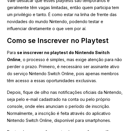
Vale destacar que esses playtests são temporários e
geralmente têm vagas limitadas, então quem participa tem
um privilégio e tanto. É como estar na linha de frente das
novidades do mundo Nintendo, podendo testar e
influenciar diretamente o que vem por aí.
Como se Inscrever no Playtest
Para
se inscrever no playtest do Nintendo Switch
Online
, o processo é simples, mas exige atenção para não
perder o prazo. Primeiro, é necessário ser assinante ativo
do serviço Nintendo Switch Online, pois apenas membros
têm acesso a essas oportunidades exclusivas.
Depois, fique de olho nas notificações oficiais da Nintendo,
seja pelo e-mail cadastrado na conta ou pelo próprio
console, onde eles anunciam o período de inscrição.
Normalmente, a inscrição é feita através do aplicativo
Nintendo Switch Online, disponível para smartphones.