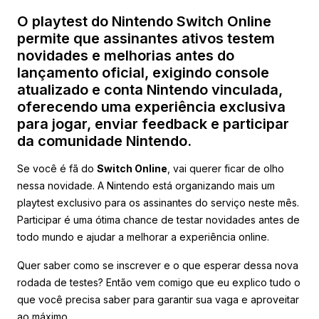
O playtest do Nintendo Switch Online
permite que assinantes ativos testem
novidades e melhorias antes do
lançamento oficial, exigindo console
atualizado e conta Nintendo vinculada,
oferecendo uma experiência exclusiva
para jogar, enviar feedback e participar
da comunidade Nintendo.
Se você é fã do
Switch Online
, vai querer ficar de olho
nessa novidade. A Nintendo está organizando mais um
playtest exclusivo para os assinantes do serviço neste mês.
Participar é uma ótima chance de testar novidades antes de
todo mundo e ajudar a melhorar a experiência online.
Quer saber como se inscrever e o que esperar dessa nova
rodada de testes? Então vem comigo que eu explico tudo o
que você precisa saber para garantir sua vaga e aproveitar
ao máximo.