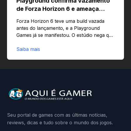
Playground confirma vazamento
de Forza Horizon 6 e ameaça
banir contas
Forza Horizon 6 teve uma build vazada
antes do lançamento, e a Playground
Games já se manifestou. O estúdio nega que
o problema tenha sido causado pelo
preload e avisa que quem usar versões não
Saiba mais
autorizadas pode ser banido ou ter o
hardware bloqueado. Quer entender como
a identificação via conta Xbox funciona e
quando começa o acesso antecipado?
Continue lendo.O vazamento e a resposta
da Playground: negação do preload,
medidas contra acessos não autorizados
(banimentos e bloqueio de hardware),…
Seu portal de games com as últimas notícias,
reviews, dicas e tudo sobre o mundo dos jogos.