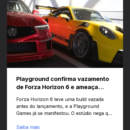
Playground confirma vazamento
de Forza Horizon 6 e ameaça
banir contas
Forza Horizon 6 teve uma build vazada
antes do lançamento, e a Playground
Games já se manifestou. O estúdio nega que
o problema tenha sido causado pelo
preload e avisa que quem usar versões não
Saiba mais