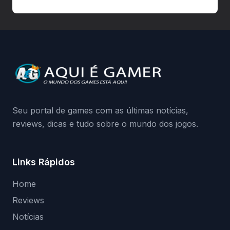
autorizadas pode ser banido ou ter o
hardware bloqueado. Quer entender como
a identificação via conta Xbox funciona e
quando começa o acesso antecipado?
Continue lendo.O vazamento e a resposta
da Playground: negação do preload,
medidas contra acessos não autorizados
(banimentos e bloqueio de hardware),…
Seu portal de games com as últimas notícias,
reviews, dicas e tudo sobre o mundo dos jogos.
Links Rápidos
Home
Reviews
Notícias