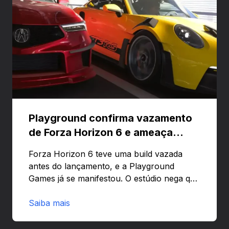
Playground confirma vazamento
de Forza Horizon 6 e ameaça
banir contas
Forza Horizon 6 teve uma build vazada
antes do lançamento, e a Playground
Games já se manifestou. O estúdio nega que
o problema tenha sido causado pelo
preload e avisa que quem usar versões não
Saiba mais
autorizadas pode ser banido ou ter o
hardware bloqueado. Quer entender como