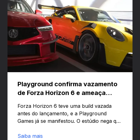
Playground confirma vazamento
de Forza Horizon 6 e ameaça
banir contas
Forza Horizon 6 teve uma build vazada
antes do lançamento, e a Playground
Games já se manifestou. O estúdio nega que
o problema tenha sido causado pelo
preload e avisa que quem usar versões não
Saiba mais