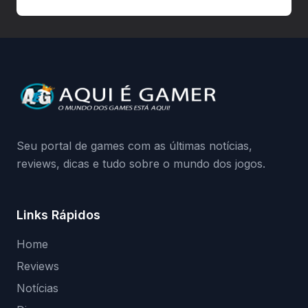
autorizadas pode ser banido ou ter o
hardware bloqueado. Quer entender como
a identificação via conta Xbox funciona e
quando começa o acesso antecipado?
Continue lendo.O vazamento e a resposta
da Playground: negação do preload,
medidas contra acessos não autorizados
(banimentos e bloqueio de hardware),…
Seu portal de games com as últimas notícias,
reviews, dicas e tudo sobre o mundo dos jogos.
Links Rápidos
Home
Reviews
Notícias