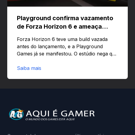
Playground confirma vazamento
de Forza Horizon 6 e ameaça
banir contas
Forza Horizon 6 teve uma build vazada
antes do lançamento, e a Playground
Games já se manifestou. O estúdio nega que
o problema tenha sido causado pelo
preload e avisa que quem usar versões não
Saiba mais
autorizadas pode ser banido ou ter o
hardware bloqueado. Quer entender como
a identificação via conta Xbox funciona e
quando começa o acesso antecipado?
Continue lendo.O vazamento e a resposta
da Playground: negação do preload,
medidas contra acessos não autorizados
(banimentos e bloqueio de hardware),…