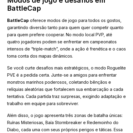
Modos de jogo e desafios em
BattleCap
BattleCap
oferece modos de jogo para todos os gostos,
garantindo diversão tanto para quem quer competir quanto
para quem prefere cooperar. No modo local PVP, até
quatro jogadores podem se enfrentar em campeonatos
intensos de “triple-match”, onde a ação é frenética e o caos
toma conta dos mapas dinâmicos.
Se você curte desafios mais estratégicos, o modo Roguelite
PVE é a pedida certa. Junte-se a amigos para enfrentar
monstros marinhos poderosos, coletando bênçãos e
relíquias aleatórias que fortalecem sua embarcação a cada
tentativa. Cada partida traz surpresas, exigindo adaptação e
trabalho em equipe para sobreviver.
Além disso, o jogo apresenta três zonas de batalha únicas:
Ruínas Misteriosas, Baía Stormbreaker e Redemoinho do
Diabo, cada uma com seus próprios perigos e táticas. Essa