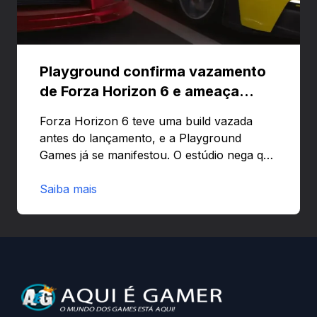
Playground confirma vazamento
de Forza Horizon 6 e ameaça
banir contas
Forza Horizon 6 teve uma build vazada
antes do lançamento, e a Playground
Games já se manifestou. O estúdio nega que
o problema tenha sido causado pelo
preload e avisa que quem usar versões não
Saiba mais
autorizadas pode ser banido ou ter o
hardware bloqueado. Quer entender como
a identificação via conta Xbox funciona e
quando começa o acesso antecipado?
Continue lendo.O vazamento e a resposta
da Playground: negação do preload,
medidas contra acessos não autorizados