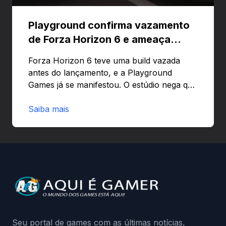
Playground confirma vazamento
de Forza Horizon 6 e ameaça
banir contas
Forza Horizon 6 teve uma build vazada
antes do lançamento, e a Playground
Games já se manifestou. O estúdio nega que
o problema tenha sido causado pelo
preload e avisa que quem usar versões não
Saiba mais
autorizadas pode ser banido ou ter o
hardware bloqueado. Quer entender como
a identificação via conta Xbox funciona e
quando começa o acesso antecipado?
Continue lendo.O vazamento e a resposta
da Playground: negação do preload,
medidas contra acessos não autorizados
(banimentos e bloqueio de hardware),…
Seu portal de games com as últimas notícias,