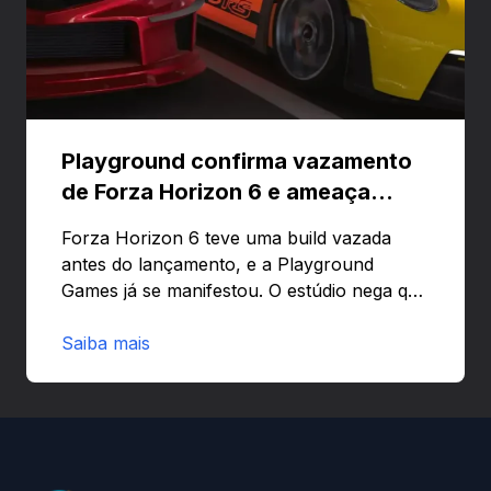
Playground confirma vazamento
de Forza Horizon 6 e ameaça
banir contas
Forza Horizon 6 teve uma build vazada
antes do lançamento, e a Playground
Games já se manifestou. O estúdio nega que
o problema tenha sido causado pelo
preload e avisa que quem usar versões não
Saiba mais
autorizadas pode ser banido ou ter o
hardware bloqueado. Quer entender como
a identificação via conta Xbox funciona e
quando começa o acesso antecipado?
Continue lendo.O vazamento e a resposta